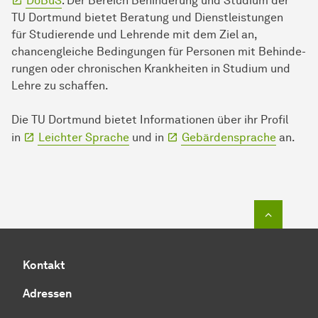
DoBuS
: Der Bereich Be­hin­derung und Studium der
TU Dort­mund bietet Beratung und Dienstleistungen
für Stu­die­ren­de und Lehrende mit dem Ziel an,
chancengleiche Bedingungen für Personen mit Be­hin­de­
run­gen oder chronischen Krankheiten in Studium und
Lehre zu schaffen.
Die TU Dort­mund bietet In­for­ma­ti­onen über ihr Profil
in
Leichter Sprache
und in
Gebärdensprache
an.
Zum Seit
Kontakt
Adressen