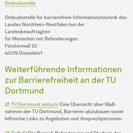
Ombudsstelle.
Ombudsstelle für barrierefreie In­for­ma­ti­ons­tech­nik des
Landes Nordrhein-Westfalen bei der
Landesbeauftragten
für Men­schen mit Be­hin­de­run­gen
Fürstenwall 25
40219 Düsseldorf
Weiterführende In­for­ma­ti­onen
zur Barrierefreiheit an der TU
Dort­mund
TU Dort­mund inklusiv
: Eine Übersicht über Maß­
nahmen der TU Dort­mund, Barrieren abzubauen sowie
hilfreiche Links zu An­ge­boten und Ansprechpersonen.