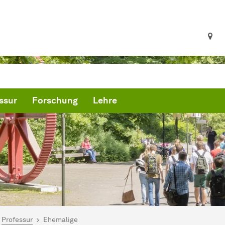
ssur
Forschung
Lehre
ind hier:
artseite
Professur
Ehemalige