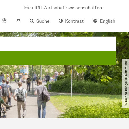
Fakultät Wirtschaftswissenschaften
Suche
Kontrast
English
© Roland Baege​/​TU Dortmund